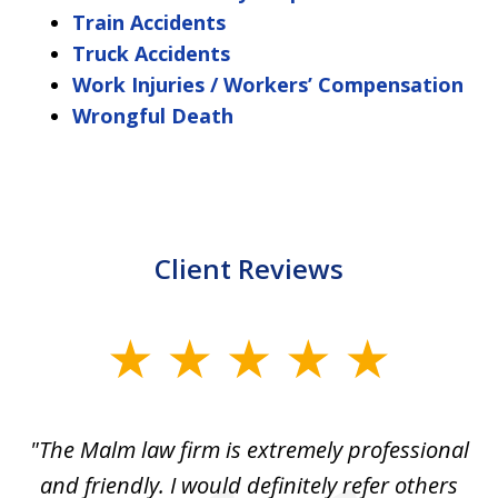
Train Accidents
Truck Accidents
Work Injuries / Workers’ Compensation
Wrongful Death
Client Reviews
slide
1
of
 to
"The Malm law firm is extremely professional
"J
5
se
and friendly. I would definitely refer others